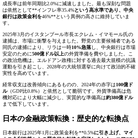
成長率は前年同期比2.0%に減速しました。最も深刻な問題
は依然として**インフレ率35.4%
という高水準であり、中央
銀行は政策金利を
46%**という異例の高さに維持していま
す。
2025年3月のイスタンブール市長エクレム・イマモール氏の
逮捕は、市場に衝撃を与えました。野党の主要候補者である
同氏の逮捕により、リラは一時
10%急落
し、中央銀行は市場
安定のために
500億ドル以上
の外貨準備を費やしました。こ
の政治危機は、エルドアン政権に対する過去最大規模の抗議
運動を引き起こし、2028年の大統領選挙に向けて政治的不確
実性を高めています。
経常収支は改善傾向にあるものの、2024年の赤字は
100億ド
ル
（GDP比0.8%）と依然として脆弱です。外貨準備高は危
機対応により大幅に減少し、実質的な準備高は
約380億ドル
まで低下しています。
日本の金融政策転換：歴史的な転換点
日本銀行は2025年1月に政策金利を**0.5%
に引き上げ、マイ