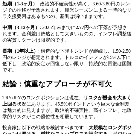
短期（1-3ヶ月）
: 政治的不確実性が高く、3.60-3.80円のレン
ジでの推移が予想されます。観光シーズンによる一時的なリ
ラ支援要因はあるものの、基調は弱いままです。
中期（3-12ヶ月）
: 2025年末までに
2.77円
への下落が予想さ
れます。金利差は依然として大きいものの、インフレ調整後
の実質リターンは限定的です。
長期（1年以上）
: 構造的な下降トレンドが継続し、1.50-2.50
円のレンジが想定されます。トルコのインフレが15%以下に
低下し、政治的安定が回復しない限り、持続的な回復は困難
です。
結論：慎重なアプローチが不可欠
TRY/JPYのロングポジションは現在、
リスクが機会を大きく
上回る
状況にあります。45.5%ポイントという巨大な金利差
は魅力的に見えますが、政治的不確実性、高インフレ、地政
学的リスクがこの優位性を相殺しています。
投資家は以下の戦略を検討すべきです：
大規模なロングポジ
ションは避ける
、
厳格なストップロスを設定する
、
ポジショ