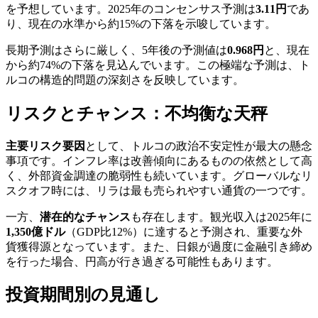
を予想しています。2025年のコンセンサス予測は
3.11円
であ
り、現在の水準から約15%の下落を示唆しています。
長期予測はさらに厳しく、5年後の予測値は
0.968円
と、現在
から約74%の下落を見込んでいます。この極端な予測は、ト
ルコの構造的問題の深刻さを反映しています。
リスクとチャンス：不均衡な天秤
主要リスク要因
として、トルコの政治不安定性が最大の懸念
事項です。インフレ率は改善傾向にあるものの依然として高
く、外部資金調達の脆弱性も続いています。グローバルなリ
スクオフ時には、リラは最も売られやすい通貨の一つです。
一方、
潜在的なチャンス
も存在します。観光収入は2025年に
1,350億ドル
（GDP比12%）に達すると予測され、重要な外
貨獲得源となっています。また、日銀が過度に金融引き締め
を行った場合、円高が行き過ぎる可能性もあります。
投資期間別の見通し