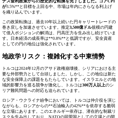
ナス金利政策からの歴史的な転換を完了しました。コアCPI
が
3.5%**と目標を上回る中、市場は年内にさらなる利上げ
を織り込んでいます。
この政策転換は、過去10年以上続いた円キャリートレードの
巻き戻しを加速させています。推定
3,500億ドル
規模の円建
て借入ポジションの解消は、円高圧力を生み出し続けていま
す。日本経済の成長率は**0.8%**と低調ですが、安全資産
としての円の地位は強化されています。
地政学リスク：複雑化する中東情勢
トルコは2024年12月のアサド政権崩壊後、シリアにおける主
要な外部勢力として台頭しました。しかし、この地位は新た
な安全保障上の課題をもたらしています。イスラエルとの地
域的影響力を巡る競争が激化し、トルコは
300万人以上
のシ
リア難民問題への対応も迫られています。
ロシア・ウクライナ紛争においては、トルコは仲介役を演じ
ながらも、ロシアからの**石油輸入の42%**を依存する脆弱
な立場にあります。このエネルギー依存は、潜在的な制裁リ
スクを生み出しており、NATOの同盟国としての立場との間