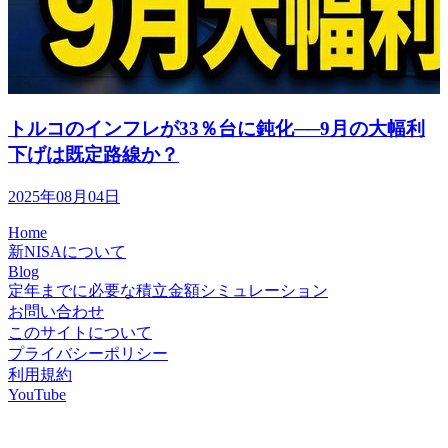
トルコのインフレが33％台に鈍化──9月の大幅利
下げは既定路線か？
2025年08月04日
Home
新NISAについて
Blog
定年までに必要な積立金額シミュレーション
お問い合わせ
このサイトについて
プライバシーポリシー
利用規約
YouTube