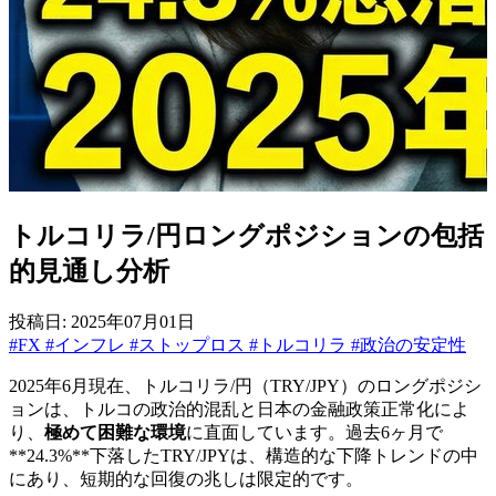
トルコリラ/円ロングポジションの包括
的見通し分析
投稿日: 2025年07月01日
#FX
#インフレ
#ストップロス
#トルコリラ
#政治の安定性
2025年6月現在、トルコリラ/円（TRY/JPY）のロングポジシ
ョンは、トルコの政治的混乱と日本の金融政策正常化によ
り、
極めて困難な環境
に直面しています。過去6ヶ月で
**24.3%**下落したTRY/JPYは、構造的な下降トレンドの中
にあり、短期的な回復の兆しは限定的です。