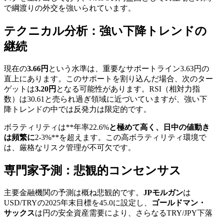
で綱渡りの外交を強いられています。
テクニカル分析：強い下降トレンドの
継続
現在の
3.66円
という水準は、重要なサポートライン3.63円の
直上にあります。このサポートを割り込んだ場合、次のター
ゲットは
3.20円
となる可能性があります。RSI（相対力指
数）は30.61と売られ過ぎ領域に近づいていますが、強い下
降トレンドの中では反発力は限定的です。
ボラティリティは**年率22.6%
と極めて高く、日中の値動き
は頻繁に
2-3%**を超えます。この高ボラティリティ環境で
は、厳格なリスク管理が不可欠です。
専門家予測：悲観的コンセンサス
主要金融機関の予測は概ね悲観的です。
JPモルガン
は
USD/TRYの2025年末目標を45.0に設定し、
ゴールドマン・
サックス
は円の安全資産需要により、さらなるTRY/JPY下落