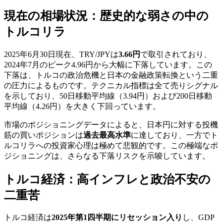
現在の相場状況：歴史的な弱さの中の
トルコリラ
2025年6月30日現在、TRY/JPYは
3.66円
で取引されており、
2024年7月のピーク4.96円から大幅に下落しています。この
下落は、トルコの政治危機と日本の金融政策転換という二重
の圧力によるものです。テクニカル指標は全て売りシグナル
を示しており、50日移動平均線（3.94円）および200日移動
平均線（4.26円）を大きく下回っています。
市場のポジショニングデータによると、日本円に対する投機
筋の買いポジションは
過去最高水準
に達しており、一方でト
ルコリラへの投資家心理は極めて悲観的です。この極端なポ
ジショニングは、さらなる下落リスクを示唆しています。
トルコ経済：高インフレと政治不安の
二重苦
トルコ経済は
2025年第1四半期にリセッション入り
し、GDP