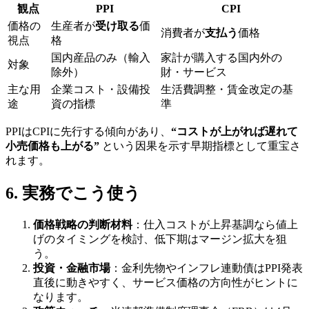
観点
PPI
CPI
価格の
生産者が
受け取る
価
消費者が
支払う
価格
視点
格
国内産品のみ（輸入
家計が購入する国内外の
対象
除外）
財・サービス
主な用
企業コスト・設備投
生活費調整・賃金改定の基
途
資の指標
準
PPIはCPIに先行する傾向があり、
“コストが上がれば遅れて
小売価格も上がる”
という因果を示す早期指標として重宝さ
れます。
6. 実務でこう使う
価格戦略の判断材料
：仕入コストが上昇基調なら値上
げのタイミングを検討、低下期はマージン拡大を狙
う。
投資・金融市場
：金利先物やインフレ連動債はPPI発表
直後に動きやすく、サービス価格の方向性がヒントに
なります。