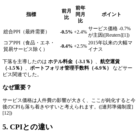
前年
前月
指標
同月
ポイント
比
比
サービス価格 -0.7%
総合PPI（最終需要）
-0.5%
+2.4%
が主因([Reuters][1])
コアPPI（食品・エネ・
2015年以来の大幅マ
-0.4%
+2.5%
貿易サービス除く）
イナス
下落を主導したのは
ホテル料金（-3.1％）
、
航空運賃
（-1.5％）
、
ポートフォリオ管理手数料（-6.9％）
などサー
ビス関連でした。
なぜ重要？
サービス価格は人件費の影響が大きく、ここが鈍化すると今
後のCPIも落ち着きやすいと考えられます。([連邦準備制度]
[12])
5. CPIとの違い