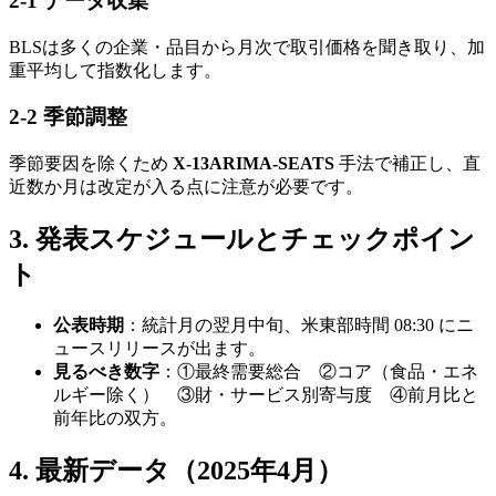
2-1 データ収集
BLSは多くの企業・品目から月次で取引価格を聞き取り、加
重平均して指数化します。
2-2 季節調整
季節要因を除くため
X-13ARIMA-SEATS
手法で補正し、直
近数か月は改定が入る点に注意が必要です。
3. 発表スケジュールとチェックポイン
ト
公表時期
：統計月の翌月中旬、米東部時間 08:30 にニ
ュースリリースが出ます。
見るべき数字
：①最終需要総合 ②コア（食品・エネ
ルギー除く） ③財・サービス別寄与度 ④前月比と
前年比の双方。
4. 最新データ（2025年4月）