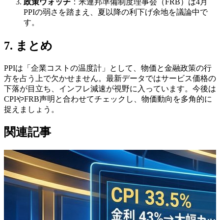
政策ウォッチ
：米連邦準備制度理事会（FRB）は4月
PPIの弱さを踏まえ、夏以降の利下げ余地を議論中で
す。
7. まとめ
PPIは「企業コストの温度計」として、物価と金融政策の行
方を占う上で欠かせません。最新データではサービス価格の
下落が目立ち、インフレ減速が視野に入っています。今後は
CPIやFRB声明と合わせてチェックし、物価動向を多角的に
捉えましょう。
関連記事