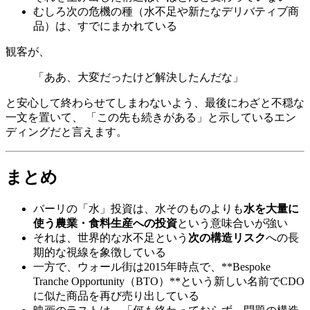
むしろ次の危機の種（水不足や新たなデリバティブ商
品）は、すでにまかれている
観客が、
「ああ、大変だったけど解決したんだな」
と安心して終わらせてしまわないよう、最後にわざと不穏な
一文を置いて、 「この先も続きがある」と示しているエン
ディングだと言えます。
まとめ
バーリの「水」投資は、水そのものよりも
水を大量に
使う農業・食料生産への投資
という意味合いが強い
それは、世界的な水不足という
次の構造リスク
への長
期的な視線を象徴している
一方で、ウォール街は2015年時点で、**Bespoke
Tranche Opportunity（BTO）**という新しい名前でCDO
に似た商品を再び売り出している