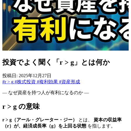
投資でよく聞く「r > g」とは何か
投稿日: 2025年12月27日
#r > g
#株式投資
#複利効果
#資産形成
― なぜ資産を持つ人が有利になるのか ―
r > g の意味
r > g（アール・グレーター・ジー）
とは、
資本の収益率
（r）が、経済成長率（g）を上回る状態
を指します。