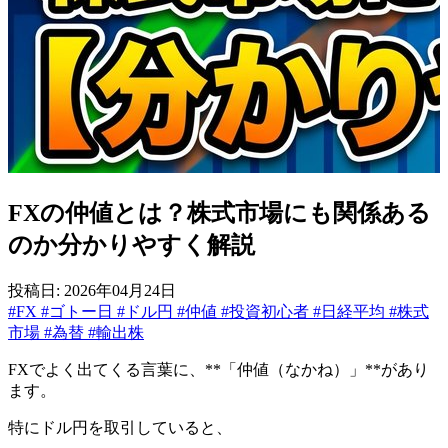
FXの仲値とは？株式市場にも関係ある
のか分かりやすく解説
投稿日: 2026年04月24日
#FX
#ゴトー日
#ドル円
#仲値
#投資初心者
#日経平均
#株式
市場
#為替
#輸出株
FXでよく出てくる言葉に、**「仲値（なかね）」**があり
ます。
特にドル円を取引していると、