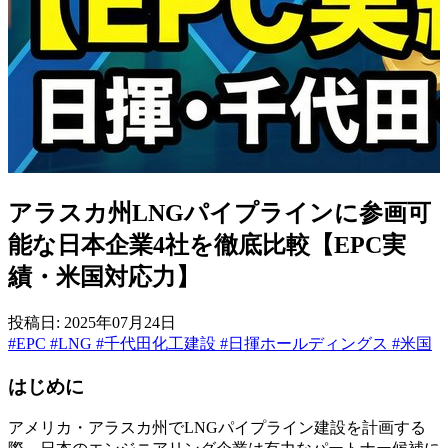
アラスカ州LNGパイプラインに参画可
能な日本企業4社を徹底比較【EPC実
績・米国対応力】
投稿日: 2025年07月24日
#EPC
#LNG
#千代田化工建設
#日揮ホールディングス
#米国
はじめに
アメリカ・アラスカ州でLNGパイプライン建設を計画する