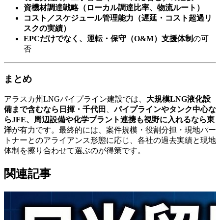
資機材調達戦略（ローカル調達比率、物流ルート）
コスト／スケジュール管理能力（遅延・コスト超過リ
スクの実績）
EPCだけでなく、運転・保守（O&M）支援体制
の可
否
まとめ
アラスカ州LNGパイプライン建設では、
大規模LNG液化設
備まで含むなら日揮・千代田
、
パイプラインやタンク中心な
らJFE、周辺設備や化学プラント連携も視野に入れるなら東
洋
が有力です。最終的には、案件規模・役割分担・現地パー
トナーとのアライアンス形態に応じ、各社の過去実績と現地
体制を擦り合わせて選ぶのが得策です。
関連記事