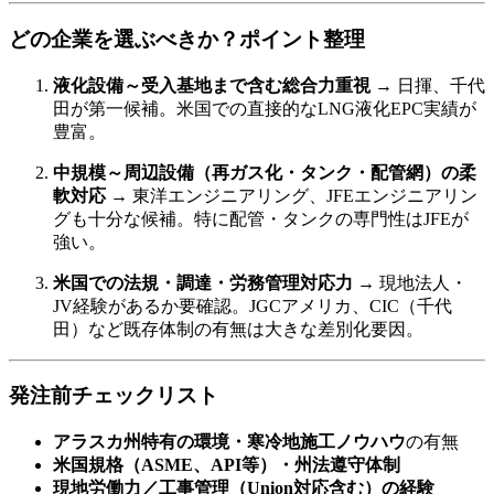
どの企業を選ぶべきか？ポイント整理
液化設備～受入基地まで含む総合力重視
→ 日揮、千代
田が第一候補。米国での直接的なLNG液化EPC実績が
豊富。
中規模～周辺設備（再ガス化・タンク・配管網）の柔
軟対応
→ 東洋エンジニアリング、JFEエンジニアリン
グも十分な候補。特に配管・タンクの専門性はJFEが
強い。
米国での法規・調達・労務管理対応力
→ 現地法人・
JV経験があるか要確認。JGCアメリカ、CIC（千代
田）など既存体制の有無は大きな差別化要因。
発注前チェックリスト
アラスカ州特有の環境・寒冷地施工ノウハウ
の有無
米国規格（ASME、API等）・州法遵守体制
現地労働力／工事管理（Union対応含む）の経験