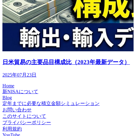
日米貿易の主要品目構成比（2023年最新データ）
2025年07月23日
Home
新NISAについて
Blog
定年までに必要な積立金額シミュレーション
お問い合わせ
このサイトについて
プライバシーポリシー
利用規約
YouTube