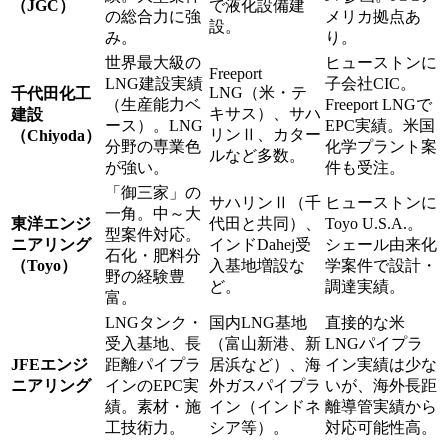
（JGC）
で液化設備建
の総合力に強
メリカ拠点あ
設。
み。
り。
世界最大級の
ヒューストンに
Freeport
LNG建設実績
子会社CIC。
LNG（米・テ
千代田化工
（生産能力ベ
Freeport LNGで
キサス）、サハ
建設
ース）。LNG
EPC実績。米国
リンⅡ、カター
（Chiyoda）
分野の専業色
化学プラント案
ルなど多数。
が強い。
件も受注。
「御三家」の
サハリンⅡ（千
ヒューストンに
一角。中～大
東洋エンジ
代田と共同）、
Toyo U.S.A.。
型案件対応。
ニアリング
インドDahej受
シェール由来化
石化・肥料分
（Toyo）
入基地増設な
学案件で設計・
野の経験豊
ど。
調達実績。
富。
LNGタンク・
国内LNG基地
直接的な米
受入基地、長
（富山新港、新
LNGパイプラ
JFEエンジ
距離パイプラ
居浜など）、海
イン実績は少な
ニアリング
インのEPC実
外ガスパイプラ
いが、海外長距
績。素材・施
イン（インドネ
離導管実績から
工技術力。
シア等）。
対応可能性高。