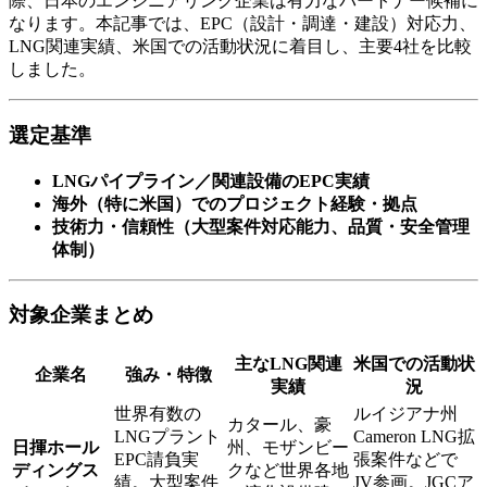
際、日本のエンジニアリング企業は有力なパートナー候補に
なります。本記事では、EPC（設計・調達・建設）対応力、
LNG関連実績、米国での活動状況に着目し、主要4社を比較
しました。
選定基準
LNGパイプライン／関連設備のEPC実績
海外（特に米国）でのプロジェクト経験・拠点
技術力・信頼性（大型案件対応能力、品質・安全管理
体制）
対象企業まとめ
主なLNG関連
米国での活動状
企業名
強み・特徴
実績
況
世界有数の
ルイジアナ州
カタール、豪
LNGプラント
Cameron LNG拡
日揮ホール
州、モザンビー
EPC請負実
張案件などで
ディングス
クなど世界各地
績。大型案件
JV参画。JGCア