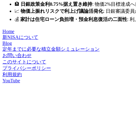
🏦
日銀政策金利0.75%据え置き維持
: 物価2%目標達
📈
物価上振れリスクで利上げ議論活発化
: 日銀審議委
💰
家計は住宅ローン負担増・預金利息復活の二面性
:
Home
新NISAについて
Blog
定年までに必要な積立金額シミュレーション
お問い合わせ
このサイトについて
プライバシーポリシー
利用規約
YouTube