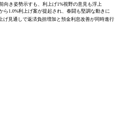
成へ前向き姿勢示すも、利上げ1%視野の意見も浮上
員から1.0%利上げ案が提起され、春闘も堅調な動きに
 利上げ見通しで返済負担増加と預金利息改善が同時進行