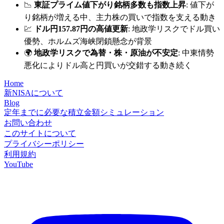
📉
東証プライム値下がり銘柄多数も指数上昇
: 値下が
り銘柄が増える中、主力株の買いで指数を支える動き
💹
ドル円157.87円の高値更新
: 地政学リスクでドル買い
優勢、ホルムズ海峡閉鎖懸念が背景
🌍
地政学リスクで為替・株・原油が不安定
: 中東情勢
悪化によりドル高と円買いが交錯する動き続く
Home
新NISAについて
Blog
定年までに必要な積立金額シミュレーション
お問い合わせ
このサイトについて
プライバシーポリシー
利用規約
YouTube