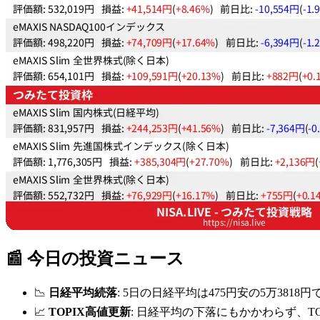
📰 今日の投資ニュース
📉
日経平均続落
: 5日の日経平均は475円安の5万3
📈
TOPIX高値更新
: 日経平均の下落にもかかわらず、T