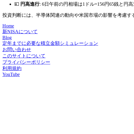
💴
円高進行
: 6日午前の円相場は1ドル=156円65
投資判断には、半導体関連の動向や米国市場の影響を考慮す
Home
新NISAについて
Blog
定年までに必要な積立金額シミュレーション
お問い合わせ
このサイトについて
プライバシーポリシー
利用規約
YouTube