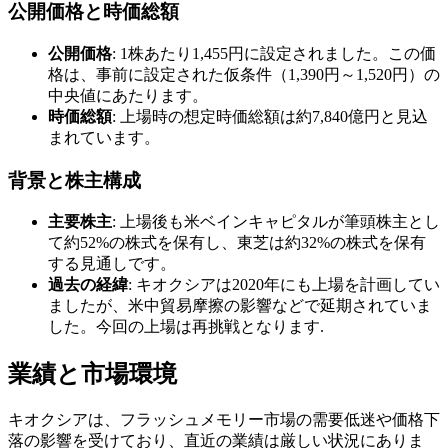
公開価格と時価総額
公開価格
: 1株あたり1,455円に設定されました。この価
格は、事前に設定された仮条件（1,390円～1,520円）の
中央値にあたります。
時価総額
: 上場時の想定時価総額は約7,840億円と見込
まれています。
背景と株主構成
主要株主
: 上場後も米ベインキャピタルが筆頭株主とし
て約52%の株式を保有し、東芝は約32%の株式を保有
する見通しです。
過去の経緯
: キオクシアは2020年にも上場を計画してい
ましたが、米中貿易摩擦の影響などで延期されていま
した。今回の上場は再挑戦となります.
業績と市場環境
キオクシアは、フラッシュメモリー市場の需要低迷や価格下
落の影響を受けており、直近の業績は厳しい状況にありま